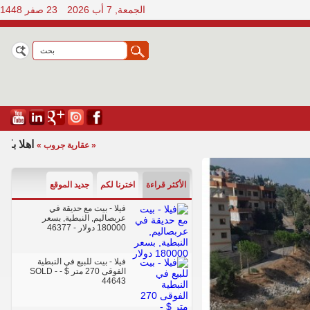
الجمعة, 7 أب 2026
23 صفر 1448
اهلا بكم 
« عقارية جروب »
الأكثر قراءة
اخترنا لكم
جديد الموقع
فيلا - بيت مع حديقة في
عربصاليم, النبطية, بسعر
180000 دولار
- 46377
فيلا - بيت للبيع في النبطية
الفوقى 270 متر $ - SOLD
-
44643