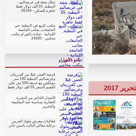
تملك شقة في عربصاليم -
النبطية, 55 الف دولار فقط
جاهزة للسكن
- 39169
مكتب للبيع في النبطية, حي
الجامعات, بجانب الجامعة
اللبنانية - عيادة دكتور او مكتب
محامي
- 24685
1
أخر الأخبار
فرصة العمر, فيلا بين كفررمان
وعربصاليم. النبطية 190 متر
دوبلكس مع حديقة 550 متر على
ر 2017
العضم السعر 55 الف دولار فقط
الاصدار الخاص من النشرة
العقارية بمناسبة عيد المقاومة
والتحرير
فعاليات معرض ملوك العرس
برعاية معالي النائب ياسين جابر